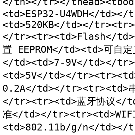
</th></tr></thead><tbo
<td>ESP32-U4WDH</td></t
<td>520KB</td></tr><tr>
</tr><tr><td>Flash</td
置 EEPROM</td><td>可自定
</td><td>7-9V</td></t
<td>5V</td></tr><tr><
0.2A</td></tr><tr><td
</tr><tr><td>蓝牙协议</
准</td></tr><tr><td>WI
<td>802.11b/g/n</td><