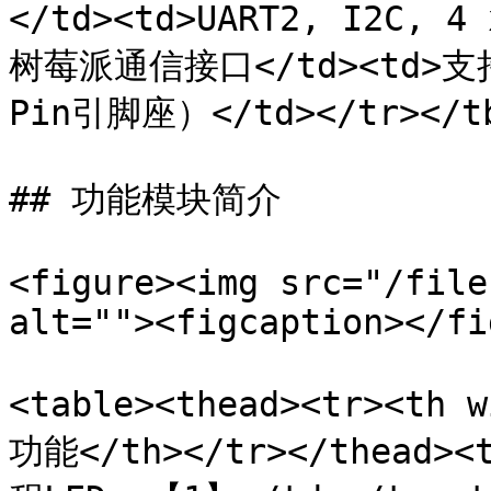
</td><td>UART2, I2C, 
树莓派通信接口</td><td>支
Pin引脚座）</td></tr></tbo
## 功能模块简介

<figure><img src="/file
alt=""><figcaption></fi
<table><thead><tr><th
功能</th></tr></thead><