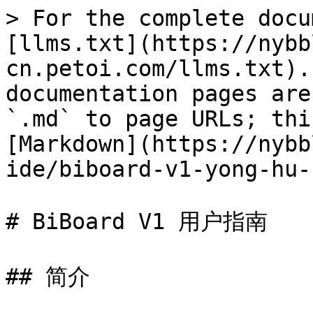
> For the complete docu
[llms.txt](https://nybb
cn.petoi.com/llms.txt).
documentation pages are
`.md` to page URLs; thi
[Markdown](https://nybb
ide/biboard-v1-yong-hu-
# BiBoard V1 用户指南

## 简介
